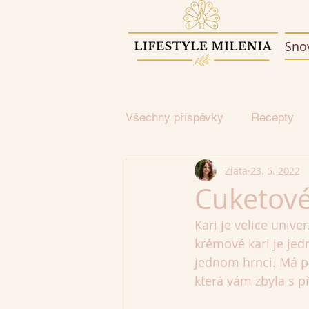
Sno
Všechny příspěvky
Recepty
Zlata
23. 5. 2022
Cuketové
Kari je velice unive
krémové kari je jed
jednom hrnci. Má pl
která vám zbyla s p