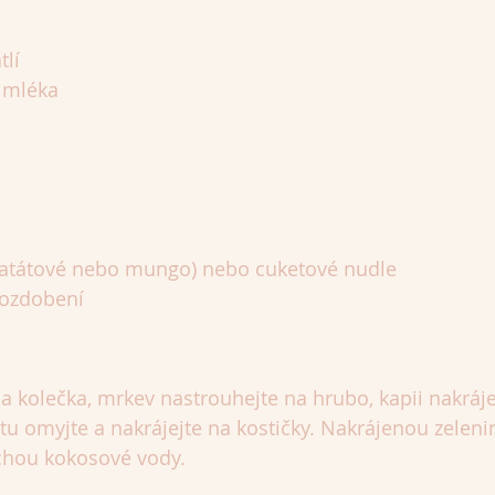
tlí
 mléka
batátové nebo mungo) nebo cuketové nudle
a ozdobení
na kolečka, mrkev nastrouhejte na hrubo, kapii nakráje
tu omyjte a nakrájejte na kostičky. Nakrájenou zelenin
ochou kokosové vody.