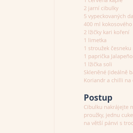
1 červená kapie
2 jarní cibulky
5 vypeckovaných da
400 ml kokosového
2 lžičky kari koření
1 limetka
1 stroužek česneku
1 paprička Jalapeño
1 lžička soli
Skleněné (ideálně 
Koriandr a chilli n
Postup
Cibulku nakrájejte 
proužky, jednu cuke
na větší pánvi s tr