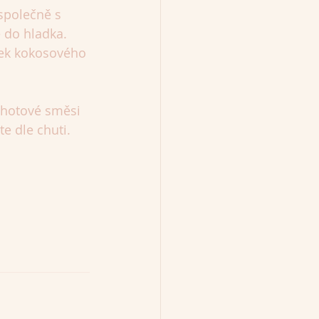
společně s 
 do hladka. 
tek kokosového 
 hotové směsi 
e dle chuti. 