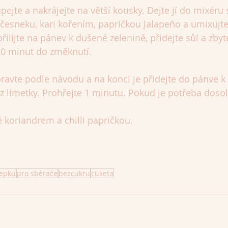
ejte a nakrájejte na větší kousky. Dejte jí do mixéru 
česneku, kari kořením, papričkou Jalapeño a umixujte
lijte na pánev k dušené zelenině, přidejte sůl a zby
0 minut do změknutí.
ravte podle návodu a na konci je přidejte do pánve k
z limetky. Prohřejte 1 minutu. Pokud je potřeba dosolt
koriandrem a chilli papričkou.
lepku
pro sběrače
bezcukru
cuketa