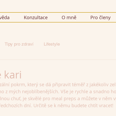
věda
Konzultace
O mně
Pro členy
Tipy pro zdraví
Lifestyle
 kari
rzální pokrm, který se dá připravit téměř z jakékoliv ze
no z mých nejoblíbenějších. Vše je rychle a snadno ho
nou chuť, je skvělé pro meal preps a můžete v něm vy
ředchozích dní. Určitě se k němu budete chtít vracet!