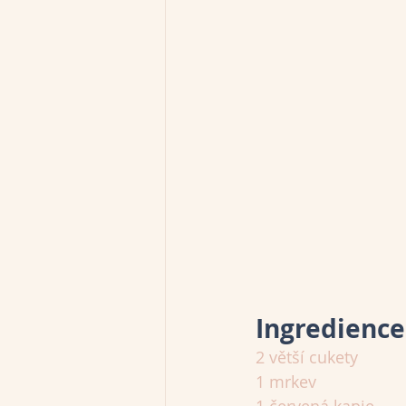
Ingredience
2 větší cukety
1 mrkev