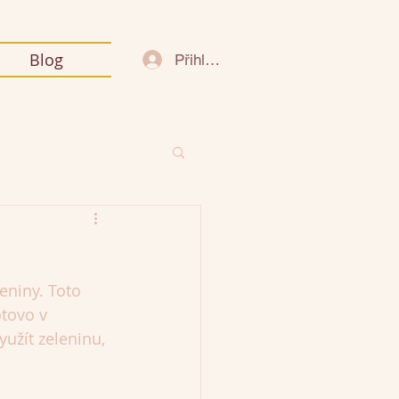
Blog
Přihlásit se
leniny. Toto 
tovo v 
užít zeleninu, 