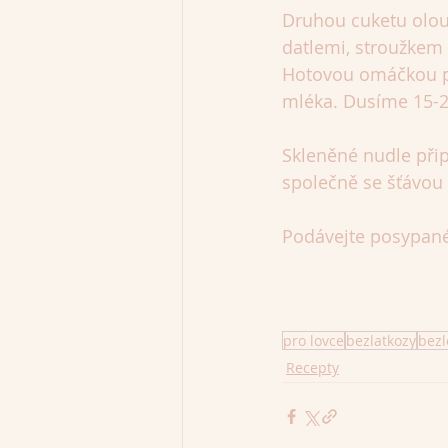
Druhou cuketu oloup
datlemi, stroužkem 
Hotovou omáčkou při
mléka. Dusíme 15-2
Skleněné nudle přip
společně se šťávou 
Podávejte posypané 
pro lovce
bezlatkozy
bez
Recepty