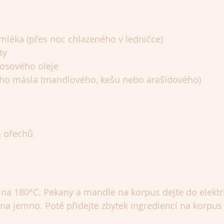
léka (přes noc chlazeného v ledničce)
ty
kosového oleje
ho másla (mandlového, kešu nebo arašídového)
h ořechů
na 180°C. Pekany a mandle na korpus dejte do elektr
na jemno. Poté přidejte zbytek ingrediencí na korpus