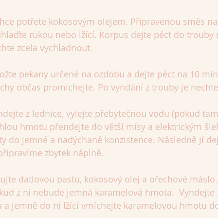
hce potřete kokosovým olejem. Připravenou směs na
uhlaďte rukou nebo lžící. Korpus dejte péct do trouby 
chte zcela vychladnout.
ložte pekany určené na ozdobu a dejte péct na 10 min
chy občas promíchejte. Po vyndání z trouby je nechte
ejte z lednice, vylejte přebytečnou vodu (pokud tam 
tuhlou hmotu přendejte do větší mísy a elektrickým šl
ty do jemné a nadýchané konzistence. Následně jí dej
 připravíme zbytek náplně.
ujte datlovou pastu, kokosový olej a ořechové máslo.
kud z ní nebude jemná karamelová hmota.  Vyndejte z
 a jemně do ní lžící vmíchejte karamelovou hmotu d