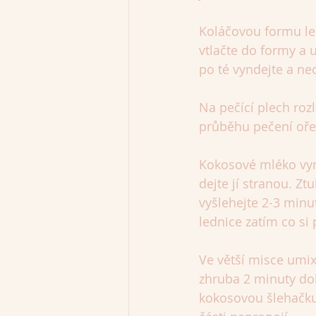
Koláčovou formu le
vtlačte do formy a 
po té vyndejte a ne
Na pečící plech roz
průběhu pečení oře
Kokosové mléko vynd
dejte jí stranou. Z
vyšlehejte 2-3 minu
lednice zatím co si
Ve větší misce umix
zhruba 2 minuty do
kokosovou šlehačku