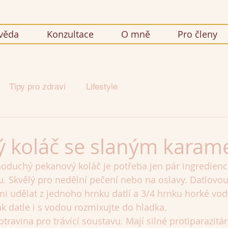
věda
Konzultace
O mně
Pro členy
Tipy pro zdraví
Lifestyle
 koláč se slaným karam
noduchý pekanový koláč je potřeba jen pár ingrediencí,
u. Skvělý pro nedělní pečení nebo na oslavy. Datlovo
ami udělat z jednoho hrnku datlí a 3/4 hrnku horké vod
 datle i s vodou rozmixujte do hladka.
otravina pro trávící soustavu. Mají silné protiparazitár