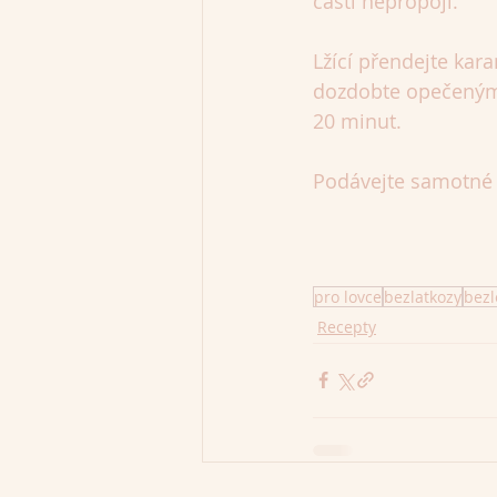
části nepropojí.
Lžící přendejte kar
dozdobte opečenými
20 minut.
Podávejte samotné
pro lovce
bezlatkozy
bez
Recepty