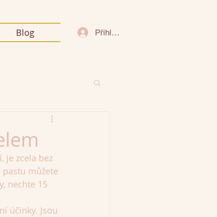
Blog
Přihlásit se
elem
 je zcela bez 
u pastu můžete 
y, nechte 15 
ní účinky. Jsou 