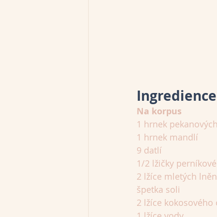
Ingredience
Na korpus
1 hrnek pekanovýc
1 hrnek mandlí
9 datlí
1/2 lžičky perníkov
2 lžíce mletých ln
špetka soli
2 lžíce kokosového 
1 lžíce vody