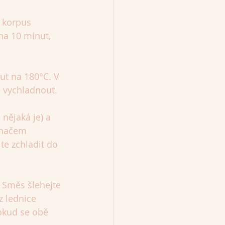
 korpus 
na 10 minut, 
ut na 180°C. V 
 vychladnout.
nějaká je) a 
ehačem 
te zchladit do 
 Směs šlehejte 
 lednice 
okud se obě 