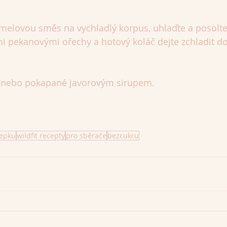
amelovou směs na vychladlý korpus, uhlaďte a posolte
 pekanovými ořechy a hotový koláč dejte zchladit do
 nebo pokapané javorovým sirupem.
lepku
wildfit recepty
pro sběrače
bezcukru