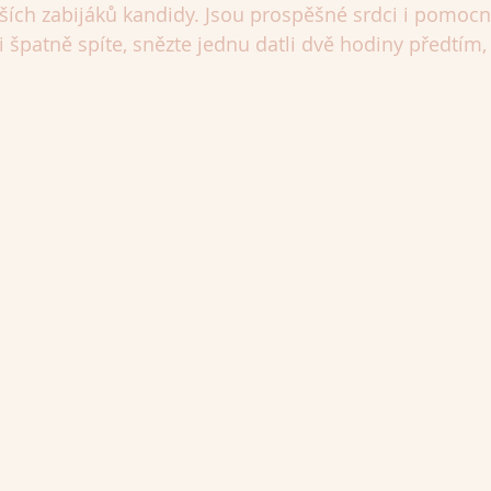
ších zabijáků kandidy. Jsou prospěšné srdci i pomocn
i špatně spíte, snězte jednu datli dvě hodiny předtím,