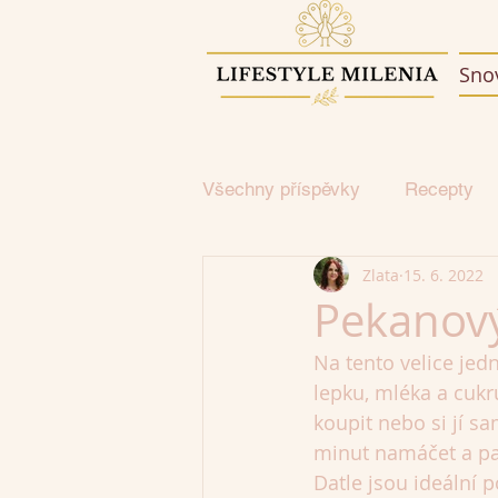
Sno
Všechny příspěvky
Recepty
Zlata
15. 6. 2022
Pekanový
Na tento velice jed
lepku, mléka a cukr
koupit nebo si jí s
minut namáčet a pak
Datle jsou ideální p