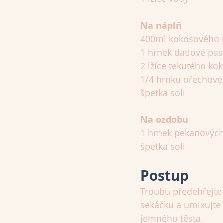
Na náplň
400ml kokosového m
1 hrnek datlové pas
2 lžíce tekutého ko
1/4 hrnku ořechové
špetka soli
Na ozdobu
1 hrnek pekanovýc
špetka soli
Postup
Troubu předehřejte 
sekáčku a umixujte 
jemného těsta.