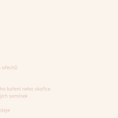
h ořechů
ého koření nebo skořice
ěných semínek
oleje