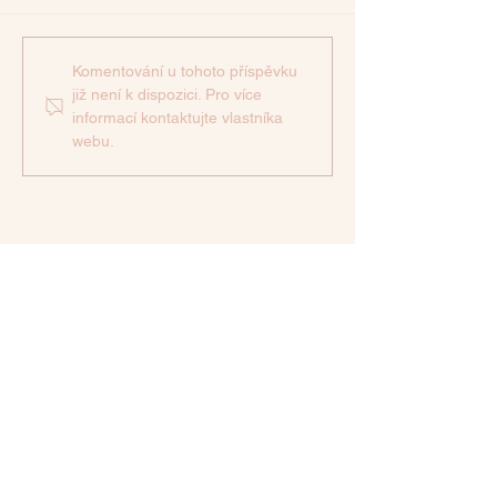
Zeleninové hra
Mangová omáčka na
Komentování u tohoto příspěvku
již není k dispozici. Pro více
posílení imunity
informací kontaktujte vlastníka
webu.