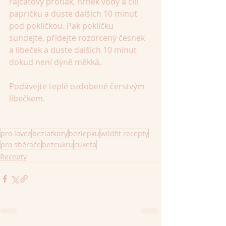
rajčatový protlak, hrnek vody a čili 
papričku a duste dalších 10 minut 
pod pokličkou. Pak pokličku 
sundejte, přidejte rozdrcený česnek 
a libeček a duste dalších 10 minut 
dokud není dýně měkká.
Podávejte teplé ozdobené čerstvým 
libečkem.
pro lovce
bezlatkozy
bezlepku
wildfit recepty
pro sběrače
bezcukru
cuketa
Recepty