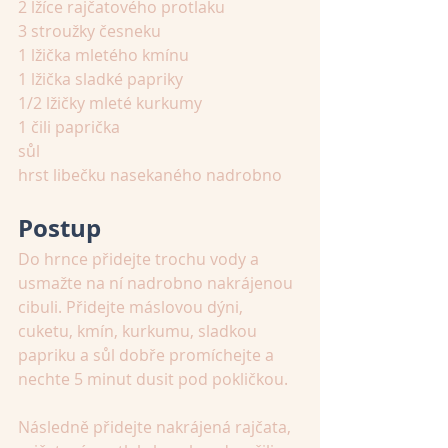
2 lžíce rajčatového protlaku
3 stroužky česneku
1 lžička mletého kmínu
1 lžička sladké papriky
1/2 lžičky mleté kurkumy
1 čili paprička
sůl
hrst libečku nasekaného nadrobno
Postup
Do hrnce přidejte trochu vody a 
usmažte na ní nadrobno nakrájenou 
cibuli. Přidejte máslovou dýni, 
cuketu, kmín, kurkumu, sladkou 
papriku a sůl dobře promíchejte a 
nechte 5 minut dusit pod pokličkou. 
Následně přidejte nakrájená rajčata, 